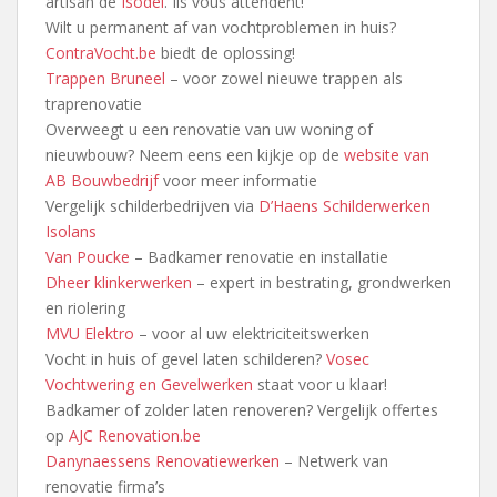
artisan de
Isodel
. Ils vous attendent!
Wilt u permanent af van vochtproblemen in huis?
ContraVocht.be
biedt de oplossing!
Trappen Bruneel
– voor zowel nieuwe trappen als
traprenovatie
Overweegt u een renovatie van uw woning of
nieuwbouw? Neem eens een kijkje op de
website van
AB Bouwbedrijf
voor meer informatie
Vergelijk schilderbedrijven via
D’Haens Schilderwerken
Isolans
Van Poucke
– Badkamer renovatie en installatie
Dheer klinkerwerken
– expert in bestrating, grondwerken
en riolering
MVU Elektro
– voor al uw elektriciteitswerken
Vocht in huis of gevel laten schilderen?
Vosec
Vochtwering en Gevelwerken
staat voor u klaar!
Badkamer of zolder laten renoveren? Vergelijk offertes
op
AJC Renovation.be
Danynaessens Renovatiewerken
– Netwerk van
renovatie firma’s